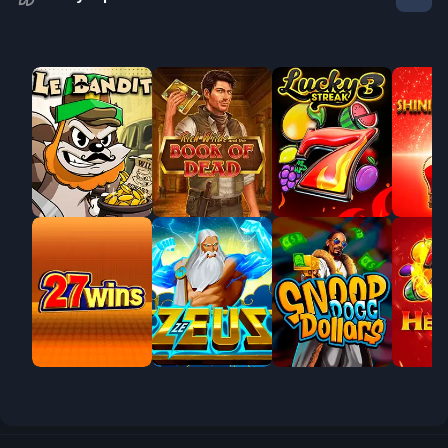
Jackpo
Jackpot