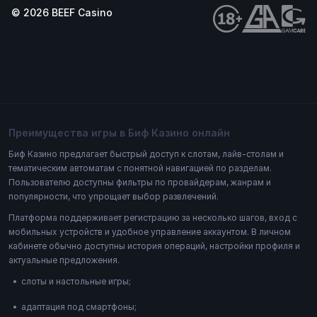
© 2026 BEEF Casino
Преимущества игры в Биф Казино онлайн
Биф Казино предлагает быстрый доступ к слотам, лайв-столам и
тематическим автоматам с понятной навигацией по разделам.
Пользователю доступны фильтры по провайдерам, жанрам и
популярности, что упрощает выбор развлечений.
Платформа поддерживает регистрацию за несколько шагов, вход с
мобильных устройств и удобное управление аккаунтом. В личном
кабинете обычно доступны история операций, настройки профиля и
актуальные предложения.
слоты и настольные игры;
адаптация под смартфоны;