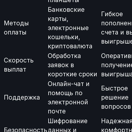
Банковские
Гибкое
карты,
Методы
пополнен
электронные
оплаты
счета и в
кошельки,
выигрыш
криптовалюта
Обработка
Оператив
Скорость
заявок в
получени
выплат
короткие сроки
выигрыш
Онлайн-чат и
Быстрое
помощь по
Поддержка
решение
электронной
вопросов
почте
Шифрование
Надежная
Безопасность
данных и
комфортн