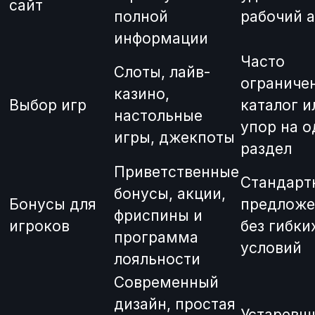
сайт
полной
рабочий 
информации
Часто
Слоты, лайв-
ограниче
казино,
Выбор игр
каталог и
настольные
упор на о
игры, джекпоты
раздел
Приветственные
Стандарт
бонусы, акции,
Бонусы для
предложе
фриспины и
игроков
без гибки
программа
условий
лояльности
Современный
дизайн, простая
Устаревш