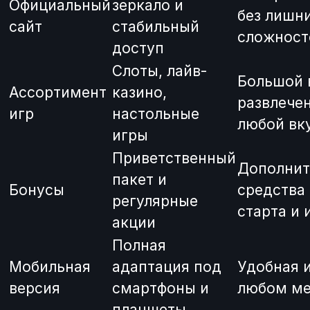
Официальный
зеркало и
без лишн
сайт
стабильный
сложност
доступ
Слоты, лайв-
Большой 
Ассортимент
казино,
развлече
игр
настольные
любой вк
игры
Приветственный
Дополнит
пакет и
Бонусы
средства
регулярные
старта и 
акции
Полная
Мобильная
адаптация под
Удобная и
версия
смартфоны и
любом ме
планшеты